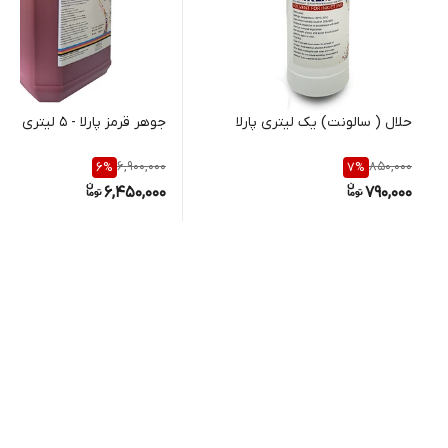
حلال ( سالونت) یک لیتری پارلا
جوهر قرمز پارلا - 5 لیتری
6,900,000
850,000
6
%
7
%
6,450,000
790,000