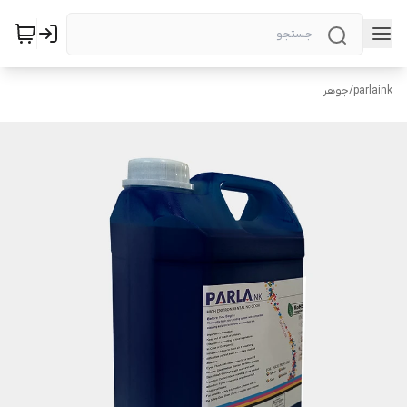
parlaink
/
جوهر