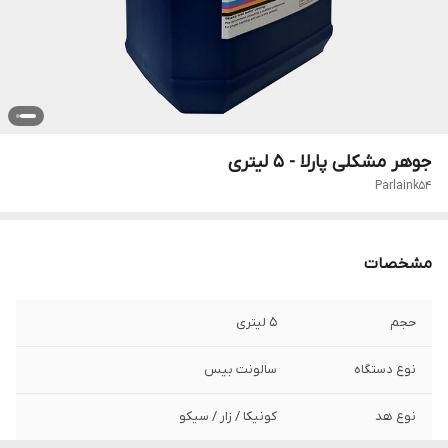
جوهر مشکلی پارلا - 5 لیتری
Parlaink54
مشخصات
حجم
5 لیتری
نوع دستگاه
سالونت بیس
نوع هد
کونیکا / زار / سیکو