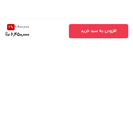
6,900,000
6
%
افزودن به سبد خرید
6,450,000
برگشت به بالا