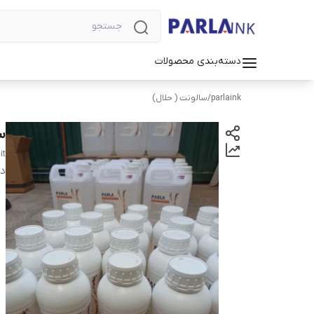
دسته‌بندی محصولات
parlaink
/
سالونت ( حلال)
س
it
دس