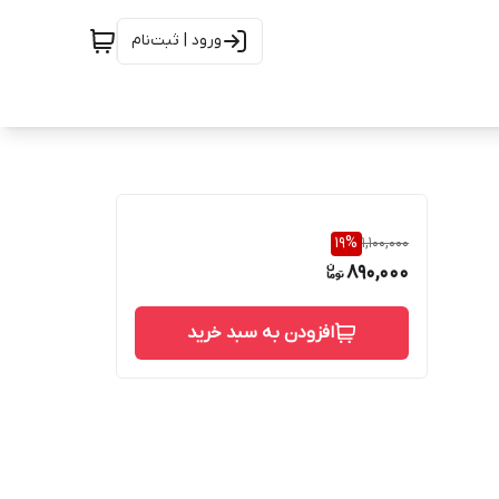
ورود | ثبت‌نام
19
%
1,100,000
890,000
افزودن به سبد خرید