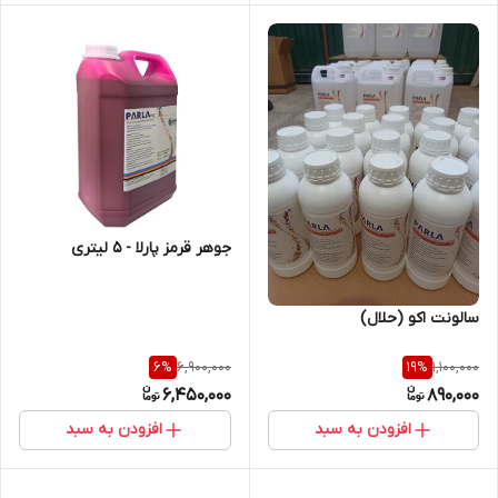
جوهر قرمز پارلا - 5 لیتری
سالونت اکو (حلال)
6,900,000
1,100,000
6
%
19
%
6,450,000
890,000
افزودن به سبد
افزودن به سبد