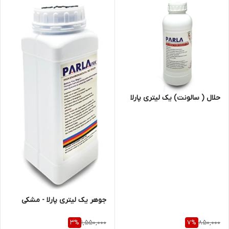
حلال ( سالونت) یک لیتری پارلا
جوهر یک لیتری پارلا - مشکی
1,550,000
850,000
3
%
7
%